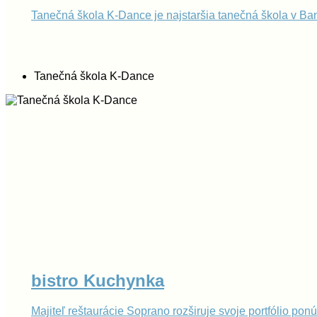
Tanečná škola K-Dance je najstaršia tanečná škola v Ban
Tanečná škola K-Dance
bistro Kuchynka
Majiteľ reštaurácie Soprano rozširuje svoje portfólio po