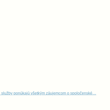
voje služby ponúkajú všetkým záujemcom o spoločenské…