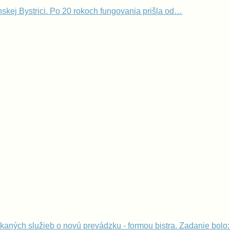
skej Bystrici. Po 20 rokoch fungovania prišla od…
núkaných služieb o novú prevádzku - formou bistra. Zadanie bol