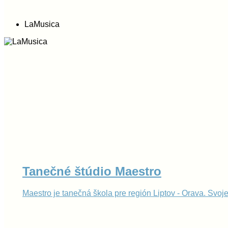
LaMusica
Tanečné štúdio Maestro
Maestro je tanečná škola pre región Liptov - Orava. S