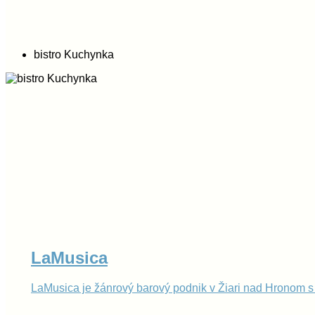
bistro Kuchynka
LaMusica
LaMusica je žánrový barový podnik v Žiari nad Hrono