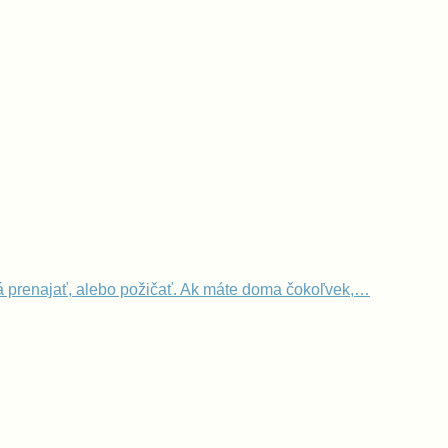
dá prenajať, alebo požičať. Ak máte doma čokoľvek,…