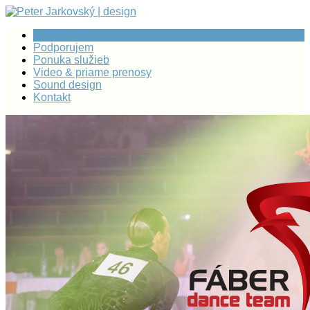
Referencie
Podporujem
Ponuka služieb
Video & priame prenosy
Sound design
Kontakt